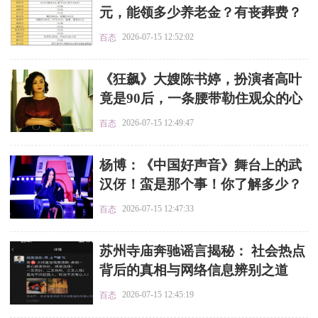
元，能领多少养老金？有丧葬费？
2026-07-15 12:52:02
百态
​《狂飙》大嫂陈书婷，扮演者高叶
竟是90后，一条腰带勒住观众的心
2026-07-15 12:49:47
百态
​杨博：《中国好声音》舞台上的武
汉伢！蛮是那个事！你了解多少？
2026-07-15 12:47:33
百态
​苏州寺庙奔驰谣言揭秘： 社会热点
背后的真相与网络信息辨别之道
2026-07-15 12:45:19
百态