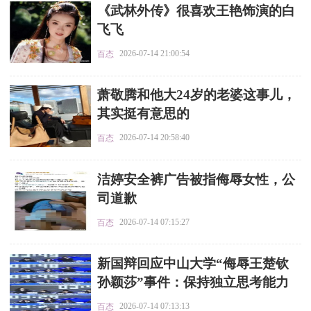
​《武林外传》很喜欢王艳饰演的白
飞飞
2026-07-14 21:00:54
百态
​萧敬腾和他大24岁的老婆这事儿，
其实挺有意思的
2026-07-14 20:58:40
百态
​洁婷安全裤广告被指侮辱女性，公
司道歉
2026-07-14 07:15:27
百态
​新国辩回应中山大学“侮辱王楚钦
孙颖莎”事件：保持独立思考能力
2026-07-14 07:13:13
百态