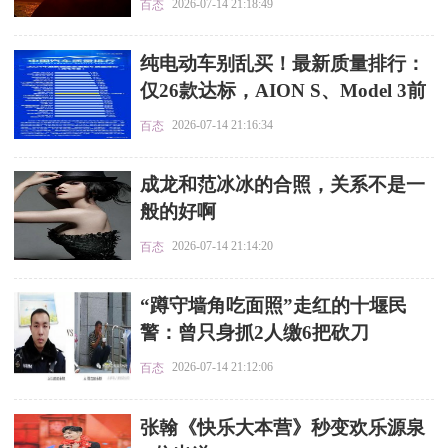
2026-07-14 21:18:49
百态
​纯电动车别乱买！最新质量排行：
仅26款达标，AION S、Model 3前
五
2026-07-14 21:16:34
百态
​成龙和范冰冰的合照，关系不是一
般的好啊
2026-07-14 21:14:20
百态
​“蹲守墙角吃面照”走红的十堰民
警：曾只身抓2人缴6把砍刀
2026-07-14 21:12:06
百态
​张翰《快乐大本营》秒变欢乐源泉