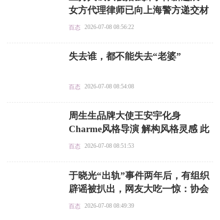
女方代理律师已向上海警方递交材
料
2026-07-08 08:56:22
百态
​失去谁，都不能失去“老婆”
2026-07-08 08:54:08
百态
​周生生品牌大使王安宇化身
Charme风格导演 解构风格灵感 此
刻由我表达
2026-07-08 08:51:53
百态
​于晓光“出轨”事件两年后，有组织
辟谣被扒出，网友大吃一惊：协会
还管这事儿
2026-07-08 08:49:39
百态