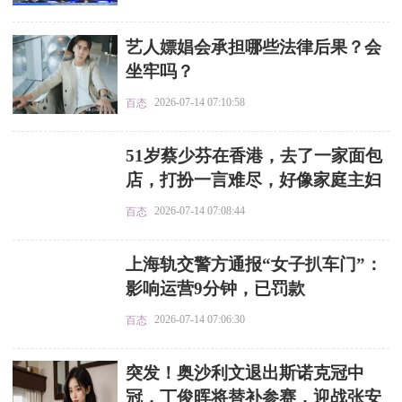
​艺人嫖娼会承担哪些法律后果？会
坐牢吗？
2026-07-14 07:10:58
百态
​51岁蔡少芬在香港，去了一家面包
店，打扮一言难尽，好像家庭主妇
2026-07-14 07:08:44
百态
​上海轨交警方通报“女子扒车门”：
影响运营9分钟，已罚款
2026-07-14 07:06:30
百态
​突发！奥沙利文退出斯诺克冠中
冠，丁俊晖将替补参赛，迎战张安