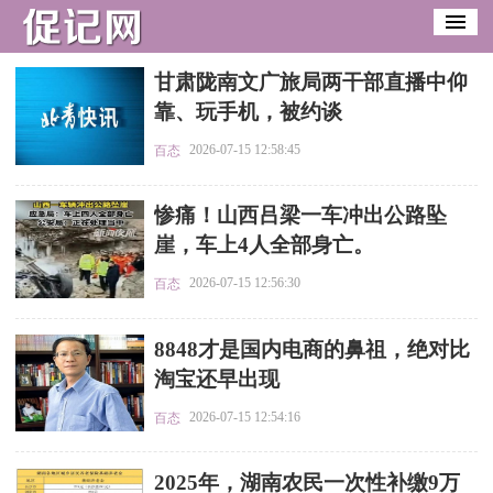
​甘肃陇南文广旅局两干部直播中仰
靠、玩手机，被约谈
2026-07-15 12:58:45
百态
​惨痛！山西吕梁一车冲出公路坠
崖，车上4人全部身亡。
2026-07-15 12:56:30
百态
​8848才是国内电商的鼻祖，绝对比
淘宝还早出现
2026-07-15 12:54:16
百态
​2025年，湖南农民一次性补缴9万