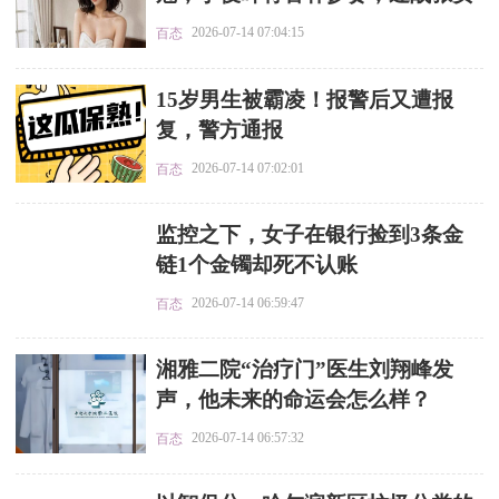
达
2026-07-14 07:04:15
百态
​15岁男生被霸凌！报警后又遭报
复，警方通报
2026-07-14 07:02:01
百态
​监控之下，女子在银行捡到3条金
链1个金镯却死不认账
2026-07-14 06:59:47
百态
​湘雅二院“治疗门”医生刘翔峰发
声，他未来的命运会怎么样？
2026-07-14 06:57:32
百态