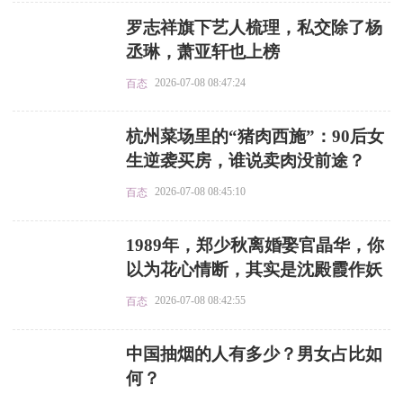
​罗志祥旗下艺人梳理，私交除了杨
丞琳，萧亚轩也上榜
2026-07-08 08:47:24
百态
​杭州菜场里的“猪肉西施”：90后女
生逆袭买房，谁说卖肉没前途？
2026-07-08 08:45:10
百态
​1989年，郑少秋离婚娶官晶华，你
以为花心情断，其实是沈殿霞作妖
2026-07-08 08:42:55
百态
​中国抽烟的人有多少？男女占比如
何？