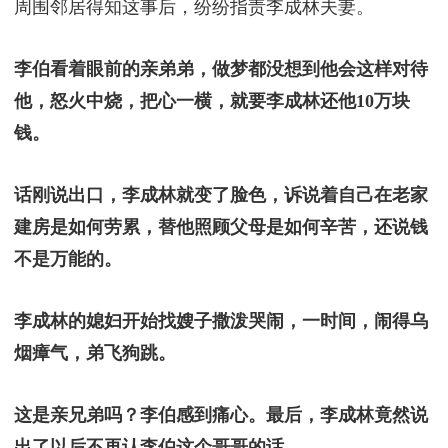
周围邻居得知这事后，纷纷指责李成林夫妻。
李伯看着眼前的亲弟弟，做梦都没想到他会这样对待
他，怒火中烧，把心一横，就要李成林还他10万块
钱。
话刚说出口，李成林就变了脸色，诉说着自己在老家
建房是如何劳累，替他照顾父母是如何辛苦，还说钱
不是万能的。
李成林的媳妇开始找嫂子撒泼哭闹，一时间，闹得乌
烟瘴气，弟飞狗跳。
这是亲兄弟吗？李伯感到痛心。最后，李成林竟然说
出了以后不再认李伯这个哥哥的话。