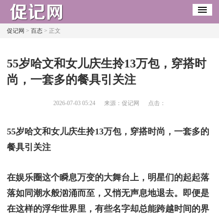
促记网
>
百态
> 正文
​55岁哈文和女儿庆生拎13万包，穿搭时
尚，一套多的餐具引关注
2026-07-03 05:24
来源：促记网
点击：
55岁哈文和女儿庆生拎13万包，穿搭时尚，一套多的
餐具引关注
在娱乐圈这个瞬息万变的大舞台上，明星们的起起落
落如同潮水般汹涌而至，又悄无声息地退去。即便是
在这样的浮华世界里，有些名字却总能跨越时间的界