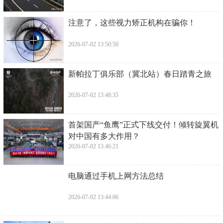
些曾经陪伴我们走过风风雨雨的人。他们或许已经离
开了我们，但他们的爱和记忆，将永远留在我们的心
中。