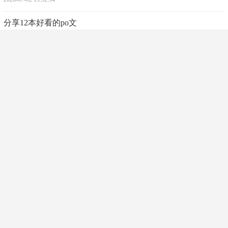
相关标签：
上一篇：
​骄横跋扈、贪得无厌、索收巨贿，上海闵行原公安一把手被
双开
下一篇：
​女研究生校内遭碾压身亡！家人：她从小很优秀，中考是全
县第一
​骄横跋扈、贪得无厌、索收巨贿，上海闵行
原公安一把手被双开
2026-07-03 05:21:57
​娱记曝郭宝昌离世原因：几天前在家中改
稿，不小心摔了一跤
2026-07-03 05:19:43