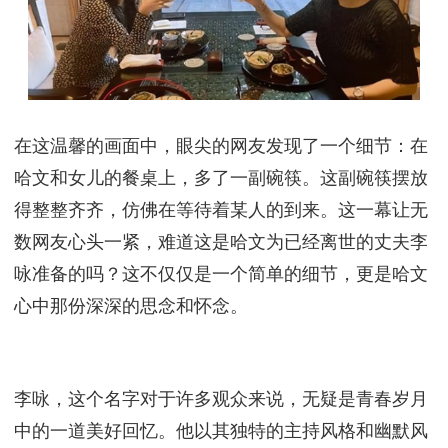
在这温馨的画面中，眼尖的网友发现了一个细节：在
哈文和女儿的餐桌上，多了一副碗筷。这副碗筷摆放
得整整齐齐，仿佛在等待着某人的到来。这一幕让无
数网友心头一紧，难道这是哈文为已经离世的丈夫李
咏准备的吗？这不仅仅是一个简单的细节，更是哈文
心中那份深深的思念和怀念。
李咏，这个名字对于许多观众来说，无疑是青春岁月
中的一道美好回忆。他以其独特的主持风格和幽默风