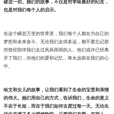
法图麦的优秀表现，更是让人看到了希望。她不仅长
相出众，而且品学兼优。她熟练掌握多种语言，还学
习了脑神经科学等专业知识。她的优秀表现不仅让母
亲哈文感到欣慰，也让无数网友为之点赞。看着法图
麦的成长，仿佛看到了李咏的影子，那个曾经在舞台
上光芒四射的男人，如今在女儿的身上得到了延续。