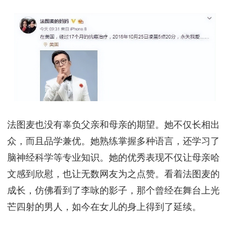
法图麦也没有辜负父亲和母亲的期望。她不仅长相出
众，而且品学兼优。她熟练掌握多种语言，还学习了
脑神经科学等专业知识。她的优秀表现不仅让母亲哈
文感到欣慰，也让无数网友为之点赞。看着法图麦的
成长，仿佛看到了李咏的影子，那个曾经在舞台上光
芒四射的男人，如今在女儿的身上得到了延续。