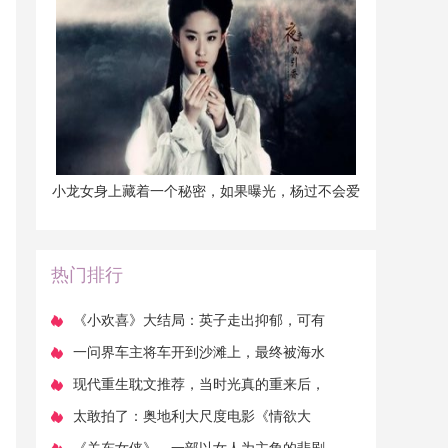
​小龙女身上藏着一个秘密，如果曝光，杨过不会爱
她，不是尹志平！
热门排行
​《小欢喜》大结局：英子走出抑郁，可有
多少人却被逼上绝路
​一问界车主将车开到沙滩上，最终被海水
浸泡_ZAKER新闻
​现代重生耽文推荐，当时光真的重来后，
整整幸福了一辈子！
​太敢拍了：奥地利大尺度电影《情欲大