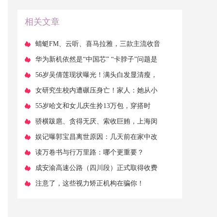
相关文章
​蜻蜓FM、云听、喜马拉雅，三款主流收音
机APP横向对比体验
​华为新机依然是“中国芯” “卡脖子”问题是
否已突破？
​56岁吴倩莲现状曝光！满头白发显清瘦，
美人迟暮女神也老了
​女研究生校内遭碾压身亡！家人：她从小
很优秀，中考是全县第一
​55岁哈文和女儿庆生拎13万包，穿搭时
尚，一套多的餐具引关注
​骄横跋扈、贪得无厌、索收巨贿，上海闵
行原公安一把手被双开
​娱记曝郭宝昌离世原因：几天前在家中改
稿，不小心摔了一跤
​读万卷书与行万里路：哪个更重要？
​成安渝高速公路（四川段）正式取得收费
批复，收费期限30年
​注意了，这些视力矫正机构在骗你！