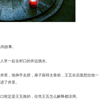
民间故事。
两人常一起去村口的井边挑水。
了井里，他伸手去捞，身子探得太靠前，王五在后面想拉他一
掉进了井里。
一口咬定是王五推的，任凭王五怎么解释都没用。