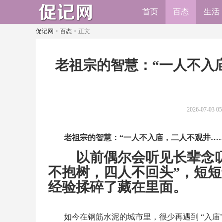
首页
百态
生活
促记网
>
百态
> 正文
老祖宗的智慧：“一人不入
2026-07-03 05
老祖宗的智慧：“一人不入庙，二人不观井……
以前偶尔会听见长辈念叨
不抱树，四人不回头”，短
经验揉碎了藏在里面。
如今在钢筋水泥的城市里，很少再遇到 “入庙