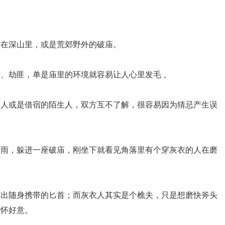
建在深山里，或是荒郊野外的破庙。
、劫匪，单是庙里的环境就容易让人心里发毛 。
庙人或是借宿的陌生人，双方互不了解，很容易因为猜忌产生误
下雨，躲进一座破庙，刚坐下就看见角落里有个穿灰衣的人在磨
摸出随身携带的匕首；而灰衣人其实是个樵夫，只是想磨快斧头
不怀好意。