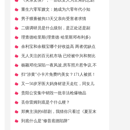
厦》，从艺术中触动心灵。
​《关东女侠》，一部以女人为主角的悲剧
结局抗日影片
​重生六零军嫂文：她成为六零年代小知
青，带空间灵泉嫁给帅气军长
​男子猥亵被拘13天父亲向受害者求情
​二级调研员是什么级别，是正处还是副
处？与县处级正职有啥区别？
​理查德哈里斯(理查德·哈里斯邓布利多)
​余利宝和余额宝哪个好收益高 两者优缺点
及区别对比介绍
​无人关注的百元机市场 已经被中兴和努比
亚盯上了
​杨颖邓伦深陷一夜风波,房车照片惹争议,不
雅之举惹怒中国男篮
​扫“涉黄”小卡片免费约美女？171人被抓！
​又一50岁牙医大妈身材逆天走红，同女儿
同框胜似姐妹！
​贵阳公安集中销毁一批非法枪爆物品
​丢你雷姆到底是个什么梗？
​郑爽主演的6部剧，我猜你只看过《夏至末
至》，全部看过是真爱粉
​到底什么是“修昔底德陷阱”