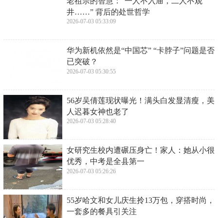
老祖宗的智慧：“一人不入庙，二人不观
井……” 背后的处世哲学
2026-07-03 05:33:09
​华为新机依然是“中国芯” “卡脖子”问题是否
已突破？
2026-07-03 05:30:55
​56岁吴倩莲现状曝光！满头白发显清瘦，美
人迟暮女神也老了
2026-07-03 05:28:40
​女研究生校内遭碾压身亡！家人：她从小很
优秀，中考是全县第一
2026-07-03 05:26:26
​55岁哈文和女儿庆生拎13万包，穿搭时尚，
一套多的餐具引关注