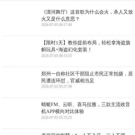
​《漠河舞厅》这首歌为什么会火，杀人又放
火又是什么意思？
2026-07-05 08:17:49
​【限时1天】教你提前布局，轻松拿海盗旗
帜玩具+海盗幻化套装！
2026-07-05 08:15:35
​郑州一自称社区干部阻止市民正常拍摄，居
民遭连环怼，官威相当足
2026-07-03 05:37:38
​蜻蜓FM、云听、喜马拉雅，三款主流收音
机APP横向对比体验
2026-07-03 05:35:23