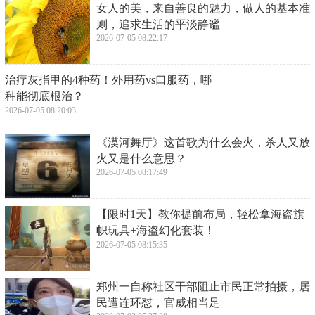
下一篇：
​“谁砸文旅牌子，我砸谁饭碗。”沈阳文旅局长放狠话了
​婚前性行为不是“下贱”是作贱自己
2026-07-05 08:24:32
​女人的美，来自善良的魅力，做人的基本准
则，追求生活的平淡静谧
2026-07-05 08:22:17
​治疗灰指甲的4种药！外用药vs口服药，哪
种能彻底根治？
2026-07-05 08:20:03
​《漠河舞厅》这首歌为什么会火，杀人又放
火又是什么意思？
2026-07-05 08:17:49