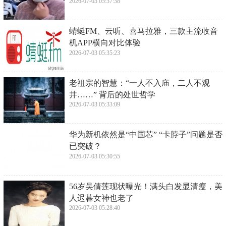
​【限时1天】教你提前布局，轻松拿海盗旗
帜玩具+海盗幻化套装！
2026-07-05 08:15:35
​郑州一自称社区干部阻止市民正常拍摄，居
民遭连环怼，官威相当足
2026-07-03 05:37:38
​蜻蜓FM、云听、喜马拉雅，三款主流收音
机APP横向对比体验
2026-07-03 05:35:23
老祖宗的智慧：“一人不入庙，二人不观
井……” 背后的处世哲学
2026-07-03 05:33:09