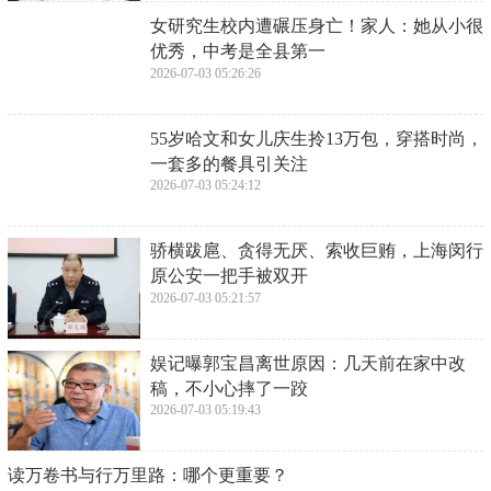
​华为新机依然是“中国芯” “卡脖子”问题是否
已突破？
2026-07-03 05:30:55
​56岁吴倩莲现状曝光！满头白发显清瘦，美
人迟暮女神也老了
2026-07-03 05:28:40
​女研究生校内遭碾压身亡！家人：她从小很
优秀，中考是全县第一
2026-07-03 05:26:26
​55岁哈文和女儿庆生拎13万包，穿搭时尚，
一套多的餐具引关注
2026-07-03 05:24:12
​骄横跋扈、贪得无厌、索收巨贿，上海闵行