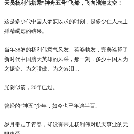
天员杨利伟搭乘”神舟五号”飞船，飞向浩瀚太空！
这是多少代中国人梦寐以求的时刻，是多少仁人志士
殚精竭虑的结果。
当年38岁的杨利伟意气风发、英姿勃发，完美诠释了
新时代中国航天英雄的风采，那一刻，多少中国人为
之振奋、为之骄傲、为之落泪…
光阴似箭，20年已过。
曾经的”神五”少年，如今也已年逾半百。
岁月带走了青春，却没有带走杨利伟对航天事业的无
限热爱。