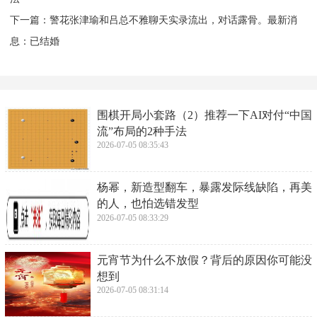
下一篇：
​警花张津瑜和吕总不雅聊天实录流出，对话露骨。最新消
息：已结婚
​围棋开局小套路（2）推荐一下AI对付“中国
流”布局的2种手法
2026-07-05 08:35:43
​杨幂，新造型翻车，暴露发际线缺陷，再美
的人，也怕选错发型
2026-07-05 08:33:29
​元宵节为什么不放假？背后的原因你可能没
想到
2026-07-05 08:31:14