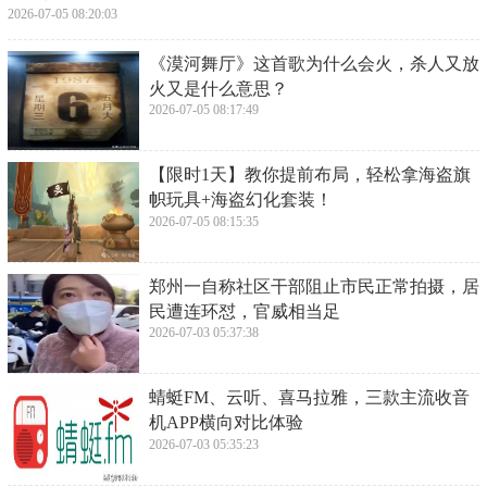
2026-07-05 08:20:03
​《漠河舞厅》这首歌为什么会火，杀人又放
火又是什么意思？
2026-07-05 08:17:49
​【限时1天】教你提前布局，轻松拿海盗旗
帜玩具+海盗幻化套装！
2026-07-05 08:15:35
​郑州一自称社区干部阻止市民正常拍摄，居
民遭连环怼，官威相当足
2026-07-03 05:37:38
​蜻蜓FM、云听、喜马拉雅，三款主流收音
机APP横向对比体验
2026-07-03 05:35:23