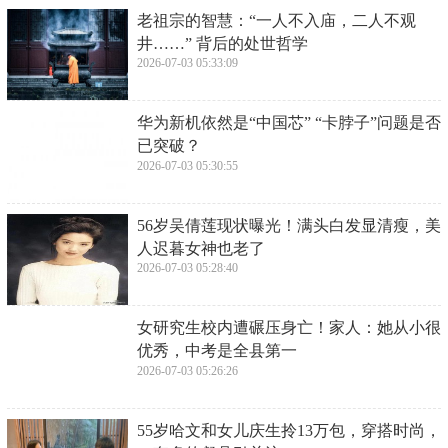
老祖宗的智慧：“一人不入庙，二人不观
井……” 背后的处世哲学
2026-07-03 05:33:09
​华为新机依然是“中国芯” “卡脖子”问题是否
已突破？
2026-07-03 05:30:55
​56岁吴倩莲现状曝光！满头白发显清瘦，美
人迟暮女神也老了
2026-07-03 05:28:40
​女研究生校内遭碾压身亡！家人：她从小很
优秀，中考是全县第一
2026-07-03 05:26:26
​55岁哈文和女儿庆生拎13万包，穿搭时尚，