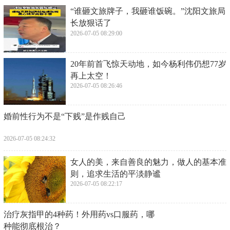
​“谁砸文旅牌子，我砸谁饭碗。”沈阳文旅局
长放狠话了
2026-07-05 08:29:00
​20年前首飞惊天动地，如今杨利伟仍想77岁
再上太空！
2026-07-05 08:26:46
​婚前性行为不是“下贱”是作贱自己
2026-07-05 08:24:32
​女人的美，来自善良的魅力，做人的基本准
则，追求生活的平淡静谧
2026-07-05 08:22:17
​治疗灰指甲的4种药！外用药vs口服药，哪
种能彻底根治？