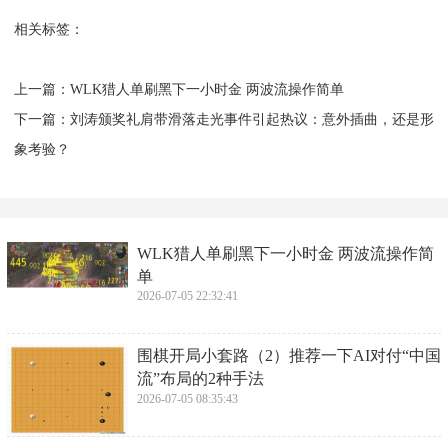
前几天很火的湖南长沙美女局长李某萍，只是被曝光
了长相和聊天记录，但张津瑜事件中，更过分的是流
传‬出来了‬高清‬视频‬！而且‬流传了‬两次‬！两段视频顿时
燃爆全网，把张津瑜送上了风口浪尖。
当初这个事情发生后至现在，张津瑜没有回应过一
句。
近日，有传闻说，张津瑜收了吕总1000万元赔偿金，
没有曝光吕总身份，现在已经隐姓埋名了。
且已经结婚，男方是一名老师。