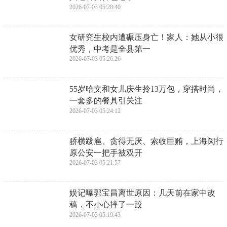
​【限时1天】教你提前布局，轻松拿海盗旗
帜玩具+海盗幻化套装！
2026-07-05 08:15:35
​郑州一自称社区干部阻止市民正常拍摄，居
民遭连环怼，官威相当足
2026-07-03 05:37:38
​蜻蜓FM、云听、喜马拉雅，三款主流收音
机APP横向对比体验
2026-07-03 05:35:23
老祖宗的智慧：“一人不入庙，二人不观
井……” 背后的处世哲学
2026-07-03 05:33:09
​华为新机依然是“中国芯” “卡脖子”问题是否