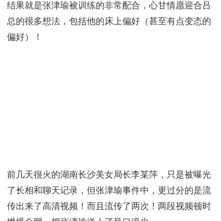
吕杨
吕总被网友挖出来名叫吕知樾，又叫吕杨‬。40多岁，
某瑞特集团的高管，本科和硕士都在英国读的贝德福
特大学 ，学校很一般(排名世界801-1000）。
吕总人丑‬但‬有钱，‬这可能是他做事没有底线的底气。
这人干了什么呢？
吕总有一个比较小的圈子，都是有权有势非富即贵的
人，这些人建了个微信群，他们经常在在群里‬分享‬捕
猎‬美女‬的‬心得‬、经验‬和‬战绩‬，也会‬分享‬自己‬拍的‬视频‬
和‬聊天‬记录‬来‬炫耀‬。