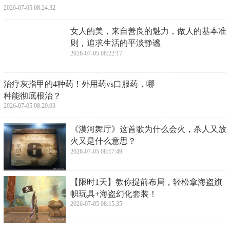
​围棋开局小套路（2）推荐一下AI对付“中国
流”布局的2种手法
2026-07-05 08:35:43
​杨幂，新造型翻车，暴露发际线缺陷，再美
的人，也怕选错发型
2026-07-05 08:33:29
​元宵节为什么不放假？背后的原因你可能没
想到
2026-07-05 08:31:14
​“谁砸文旅牌子，我砸谁饭碗。”沈阳文旅局
长放狠话了
2026-07-05 08:29:00
​20年前首飞惊天动地，如今杨利伟仍想77岁