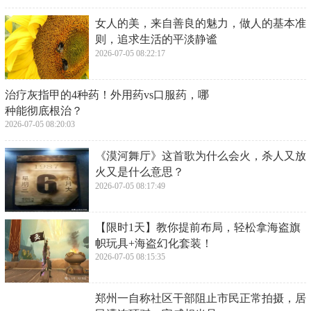
息：已结婚
下一篇：
​上甘岭战神蔡兴海：8勇士歼敌400，创1:133战损奇迹！
​警花张津瑜和吕总不雅聊天实录流出，对话
露骨。最新消息：已结婚
2026-07-05 22:35:45
​WLK猎人单刷黑下一小时金 两波流操作简
单
2026-07-05 22:32:41
​围棋开局小套路（2）推荐一下AI对付“中国
流”布局的2种手法
2026-07-05 08:35:43