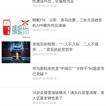
​杨幂，新造型翻车，暴露发际线缺陷，再美
的人，也怕选错发型
2026-07-05 08:33:29
​元宵节为什么不放假？背后的原因你可能没
想到
2026-07-05 08:31:14
​“谁砸文旅牌子，我砸谁饭碗。”沈阳文旅局
长放狠话了
2026-07-05 08:29:00
​20年前首飞惊天动地，如今杨利伟仍想77岁
再上太空！
2026-07-05 08:26:46
​婚前性行为不是“下贱”是作贱自己