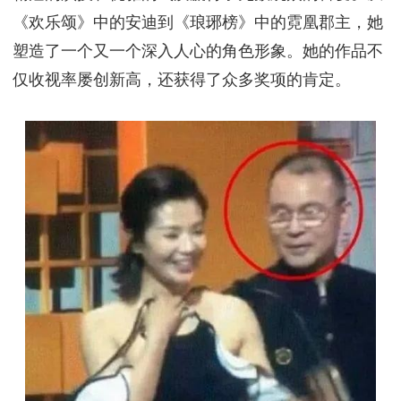
网友热议：刘涛如何应对？
这一事件迅速在社交媒体上引发了热议。网友们纷纷
发表自己的看法和评论。有人认为刘涛的肩带滑落只
是一个意外，她的应变能力和优雅气质依然让人赞叹
不已；而另一些人则认为这是一种不慎重的表现，质
疑她对颁奖礼的重视程度和对观众媒体的尊重。
面对网友们的质疑和讨论，刘涛并没有选择沉默或回
避。她在社交媒体上勇敢地站出来回应了这一问题。
她表示肩带滑落确实是一个意外，但她也深知自己在
公众场合的形象对于观众和媒体来说非常重要。因
此，她向所有关心她的人表达了感谢，并承诺未来会