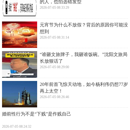
结语：从容面对，展现真我
刘涛颁奖礼上肩带滑落这一事件虽然只是一个小插曲
但它却让我们看到了明星在公众场合所面临的压力和
挑战以及他们如何以更加成熟和自信的姿态应对这些
挑战。刘涛用自己的行动告诉我们无论遇到什么困难
和挑战都要保持自信和从容不迫的态度展现出真正的
自我。同时我们也应该学会尊重和理解每一个公众人
物在舞台上所付出的努力和汗水以及他们为了维护自
己的形象所做出的努力和牺牲。
相关标签：
上一篇：
​警花张津瑜和吕总不雅聊天实录流出，对话露骨。最新消