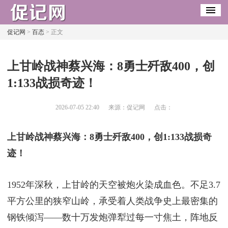
促记网
>
百态
> 正文
​上甘岭战神蔡兴海：8勇士歼敌400，创
1:133战损奇迹！
2026-07-05 22:40
来源：促记网
点击：
上甘岭战神蔡兴海：8勇士歼敌400，创1:133战损奇
迹！
1952年深秋，上甘岭的天空被炮火染成血色。不足3.7
平方公里的狭窄山岭，承受着人类战争史上最密集的
钢铁倾泻——数十万发炮弹犁过每一寸焦土，阵地反