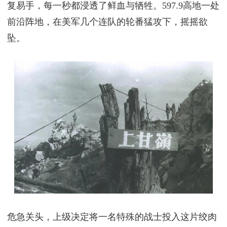
复易手，每一秒都浸透了鲜血与牺牲。597.9高地一处
前沿阵地，在美军几个连队的轮番猛攻下，摇摇欲
坠。
危急关头，上级决定将一名特殊的战士投入这片绞肉