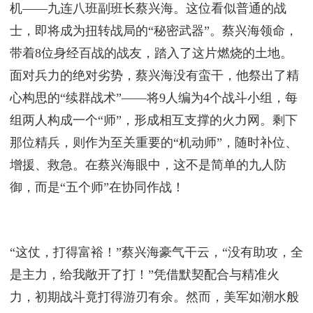
机——九连八班副班长蔡兴海。这位看似普通的战
士，即将成为扭转战局的“秘密武器”。蔡兴海领命，
带着8位身经百战的战友，踏入了这片燃烧的土地。
面对兵力的绝对劣势，蔡兴海没有蛮干，他祭出了精
心构思的“续群战术”——将9人编为4个战斗小组，每
组两人构成一个“师”，形成相互支撑的火力网。剩下
那位精兵，则作为至关重要的“机动师”，随时补位、
增援、救急。在蔡兴海眼中，这不是简单的九人防
御，而是“五个师”在协同作战！
“这仗，打得富裕！”蔡兴海豪气干云，“没有助攻，全
是主力，给我敞开了打！”凭借默契配合与精准火
力，初期战斗竟打得游刃有余。然而，美军如潮水般