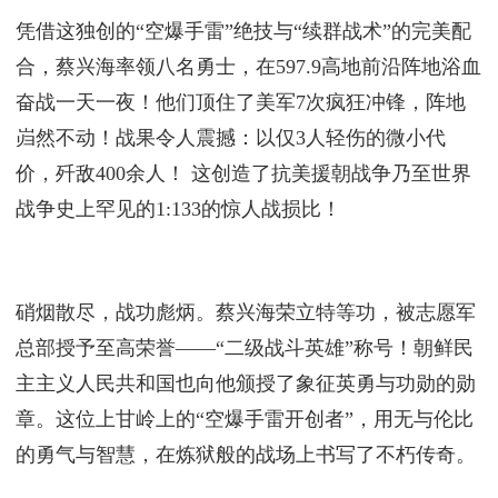
凭借这独创的“空爆手雷”绝技与“续群战术”的完美配
合，蔡兴海率领八名勇士，在597.9高地前沿阵地浴血
奋战一天一夜！他们顶住了美军7次疯狂冲锋，阵地
岿然不动！战果令人震撼：以仅3人轻伤的微小代
价，歼敌400余人！ 这创造了抗美援朝战争乃至世界
战争史上罕见的1:133的惊人战损比！
硝烟散尽，战功彪炳。蔡兴海荣立特等功，被志愿军
总部授予至高荣誉——“二级战斗英雄”称号！朝鲜民
主主义人民共和国也向他颁授了象征英勇与功勋的勋
章。这位上甘岭上的“空爆手雷开创者”，用无与伦比
的勇气与智慧，在炼狱般的战场上书写了不朽传奇。