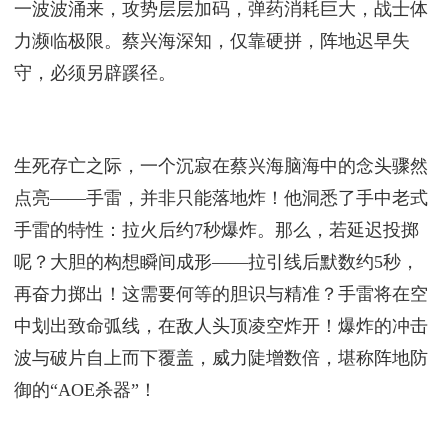
一波波涌来，攻势层层加码，弹药消耗巨大，战士体
力濒临极限。蔡兴海深知，仅靠硬拼，阵地迟早失
守，必须另辟蹊径。
生死存亡之际，一个沉寂在蔡兴海脑海中的念头骤然
点亮——手雷，并非只能落地炸！他洞悉了手中老式
手雷的特性：拉火后约7秒爆炸。那么，若延迟投掷
呢？大胆的构想瞬间成形——拉引线后默数约5秒，
再奋力掷出！这需要何等的胆识与精准？手雷将在空
中划出致命弧线，在敌人头顶凌空炸开！爆炸的冲击
波与破片自上而下覆盖，威力陡增数倍，堪称阵地防
御的“AOE杀器”！