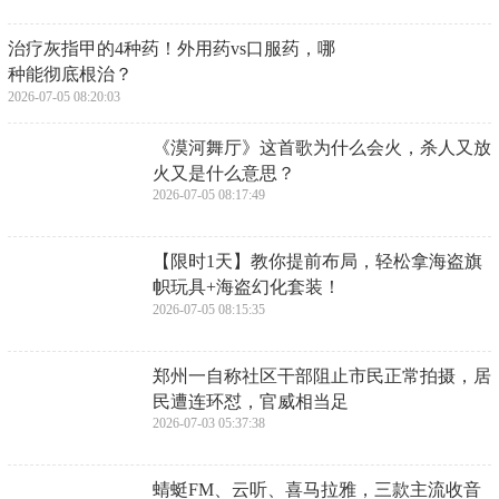
​治疗灰指甲的4种药！外用药vs口服药，哪
种能彻底根治？
2026-07-05 08:20:03
​《漠河舞厅》这首歌为什么会火，杀人又放
火又是什么意思？
2026-07-05 08:17:49
​【限时1天】教你提前布局，轻松拿海盗旗
帜玩具+海盗幻化套装！
2026-07-05 08:15:35
​郑州一自称社区干部阻止市民正常拍摄，居
民遭连环怼，官威相当足
2026-07-03 05:37:38
​蜻蜓FM、云听、喜马拉雅，三款主流收音