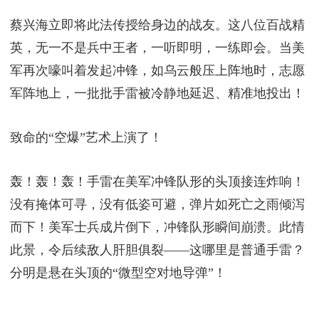
蔡兴海立即将此法传授给身边的战友。这八位百战精
英，无一不是兵中王者，一听即明，一练即会。当美
军再次嚎叫着发起冲锋，如乌云般压上阵地时，志愿
军阵地上，一批批手雷被冷静地延迟、精准地投出！
致命的“空爆”艺术上演了！
轰！轰！轰！手雷在美军冲锋队形的头顶接连炸响！
没有掩体可寻，没有低姿可避，弹片如死亡之雨倾泻
而下！美军士兵成片倒下，冲锋队形瞬间崩溃。此情
此景，令后续敌人肝胆俱裂——这哪里是普通手雷？
分明是悬在头顶的“微型空对地导弹”！