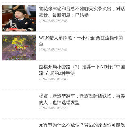
​警花张津瑜和吕总不雅聊天实录流出，对话
露骨。最新消息：已结婚
2026-07-05 22:35:45
​WLK猎人单刷黑下一小时金 两波流操作简
单
2026-07-05 22:32:41
​围棋开局小套路（2）推荐一下AI对付“中国
流”布局的2种手法
2026-07-05 08:35:43
​杨幂，新造型翻车，暴露发际线缺陷，再美
的人，也怕选错发型
2026-07-05 08:33:29
​元宵节为什么不放假？背后的原因你可能没