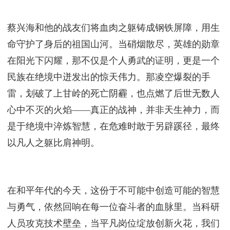
蔡兴海和他的战友们将血肉之躯铸成钢铁屏障，用生
命守护了身后的祖国山河。当硝烟散尽，英雄的勋章
在阳光下闪耀，那不仅是个人勇武的证明，更是一个
民族在绝境中迸发出的惊天伟力。那凌空爆裂的手
雷，划破了上甘岭的死亡阴霾，也点燃了后世无数人
心中不灭的火焰——真正的战神，并非天生神力，而
是于绝境中淬炼智慧，在危难时敢于另辟蹊径，最终
以凡人之躯比肩神明。
在和平年代的今天，这份于不可能中创造可能的智慧
与勇气，依然回响在每一位奋斗者的血脉里。当科研
人员攻克技术壁垒，当平凡岗位绽放创新火花，我们