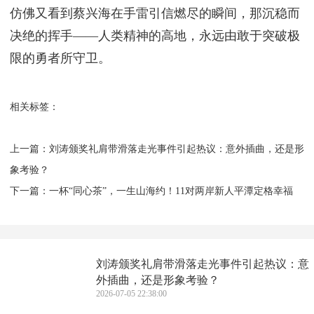
仿佛又看到蔡兴海在手雷引信燃尽的瞬间，那沉稳而
决绝的挥手——人类精神的高地，永远由敢于突破极
限的勇者所守卫。
相关标签：
上一篇：
​刘涛颁奖礼肩带滑落走光事件引起热议：意外插曲，还是形
象考验？
下一篇：
​一杯“同心茶”，一生山海约！11对两岸新人平潭定格幸福
​刘涛颁奖礼肩带滑落走光事件引起热议：意
外插曲，还是形象考验？
2026-07-05 22:38:00