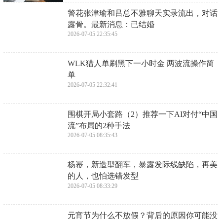
​警花张津瑜和吕总不雅聊天实录流出，对话
露骨。最新消息：已结婚
2026-07-05 22:35:45
​WLK猎人单刷黑下一小时金 两波流操作简
单
2026-07-05 22:32:41
​围棋开局小套路（2）推荐一下AI对付“中国
流”布局的2种手法
2026-07-05 08:35:43
​杨幂，新造型翻车，暴露发际线缺陷，再美
的人，也怕选错发型
2026-07-05 08:33:29
​元宵节为什么不放假？背后的原因你可能没