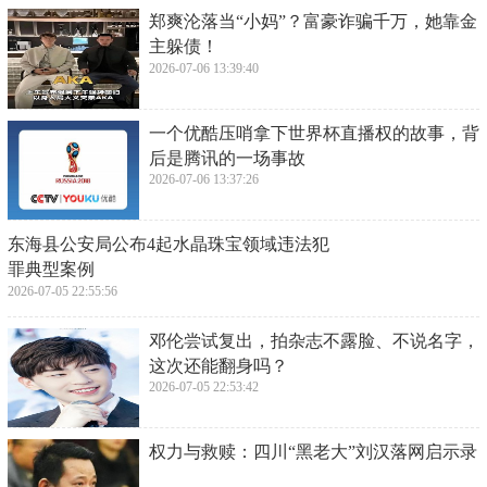
郑爽沦落当“小妈”？富豪诈骗千万，她靠金
主躲债！
2026-07-06 13:39:40
​一个优酷压哨拿下世界杯直播权的故事，背
后是腾讯的一场事故
2026-07-06 13:37:26
​东海县公安局公布4起水晶珠宝领域违法犯
罪典型案例
2026-07-05 22:55:56
​邓伦尝试复出，拍杂志不露脸、不说名字，
这次还能翻身吗？
2026-07-05 22:53:42
​权力与救赎：四川“黑老大”刘汉落网启示录