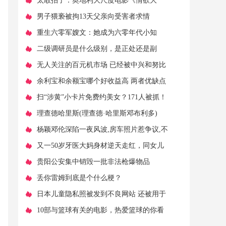
结局抗日影片
​太敢拍了：奥地利大尺度电影《情欲大
厦》，从艺术中触动心灵。
​男子猥亵被拘13天父亲向受害者求情
​重生六零军嫂文：她成为六零年代小知
青，带空间灵泉嫁给帅气军长
​二级调研员是什么级别，是正处还是副
处？与县处级正职有啥区别？
​无人关注的百元机市场 已经被中兴和努比
亚盯上了
​余利宝和余额宝哪个好收益高 两者优缺点
及区别对比介绍
​扫“涉黄”小卡片免费约美女？171人被抓！
​理查德哈里斯(理查德·哈里斯邓布利多)
​杨颖邓伦深陷一夜风波,房车照片惹争议,不
雅之举惹怒中国男篮
​又一50岁牙医大妈身材逆天走红，同女儿
同框胜似姐妹！
​贵阳公安集中销毁一批非法枪爆物品
​丢你雷姆到底是个什么梗？
​日本儿童隐私照被发到不良网站 还被用于
AI训练
​10部与篮球有关的电影，热爱篮球的你看