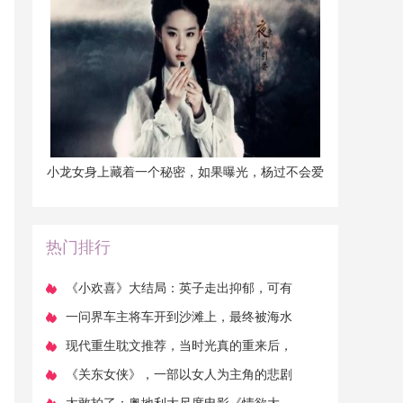
​小龙女身上藏着一个秘密，如果曝光，杨过不会爱
她，不是尹志平！
热门排行
​《小欢喜》大结局：英子走出抑郁，可有
多少人却被逼上绝路
​一问界车主将车开到沙滩上，最终被海水
浸泡_ZAKER新闻
​现代重生耽文推荐，当时光真的重来后，
整整幸福了一辈子！
​《关东女侠》，一部以女人为主角的悲剧