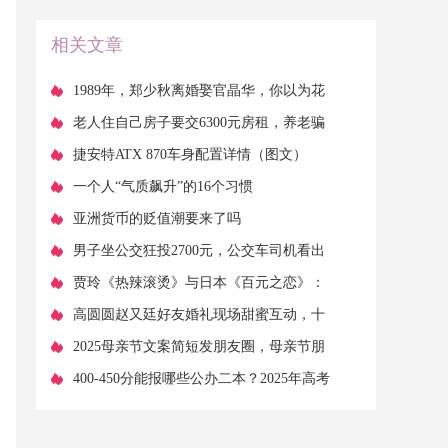
过几部？
相关文章
​1989年，郑少秋离婚娶官晶华，你以为花
心情断，其实是沈殿霞作妖
​老人住自己房子要交6300元房租，养老骗
局该如何防范
​捷安特ATX 870车身配置详情（图文）
​一个人“气质飙升”的16个习惯
​亚洲货币的贬值潮要来了吗
​男子坐公交狂投2700元，公交车司机看出
不对劲，偷偷按了紧急按钮
​贾玲《热辣滚烫》与日本《百元之恋》：
翻拍背后的异同比较
​高圆圆赵又廷好友婚礼现场甜蜜互动，十
年婚姻依旧闪耀如初恋！
​2025母亲节文案简短发朋友圈，母亲节朋
友圈感人的文案精选！
​400-450分能报哪些公办二本？2025年高考
参考2024年数据