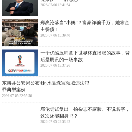
​2025母亲节文案简短发朋友圈，母亲节朋友
圈感人的文案精选！
2026-07-06 13:46:23
​400-450分能报哪些公办二本？2025年高考
参考2024年数据
2026-07-06 13:44:09
​「茂医60年」同奋斗、共成长，与茂医共筑
健康梦——唐志忠
2026-07-06 13:41:54
郑爽沦落当“小妈”？富豪诈骗千万，她靠金
主躲债！
2026-07-06 13:39:40
​一个优酷压哨拿下世界杯直播权的故事，背