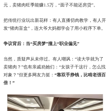
这背后藏着当代年轻人的生存智慧
拒绝画饼，只想掌控生活：陈秋霞坦言：“老板说年
底加薪，结果三年都没动静。现在赚多赚少，我说了
算！”
务实比体面更重要：许丽丽算过账：幼教月薪5000
元，卖猪肉旺季能赚1.5万，“面子不能还房贷”。
把传统行业玩出新花样：有人直播切肉教学，有人开
发“猪肉盲盒”，连大爷大妈都学会了用小程序下单。
争议背后：当“买房梦”撞上“职业偏见”