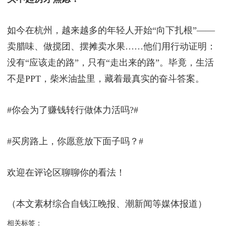
这对“猪肉姐妹花”的逆袭，戳中了当代年轻人的痛
点：当房价高企、职场内卷时，是守着体面工作望房
兴叹，还是放下身段另辟蹊径？
她们的选择给出答案：
职业无贵贱，能赚钱养家就是
本事。
比起“躺平”抱怨，不如像切肉一样，把生活难
题一块块剁开。正如陈秋霞说的：
“卖猪肉不丢人，
买不起房才焦虑！”
如今在杭州，越来越多的年轻人开始“向下扎根”——
卖腊味、做搅团、摆摊卖水果……他们用行动证明：
没有“应该走的路”，只有“走出来的路”。毕竟，生活
不是PPT，柴米油盐里，藏着最真实的奋斗答案。