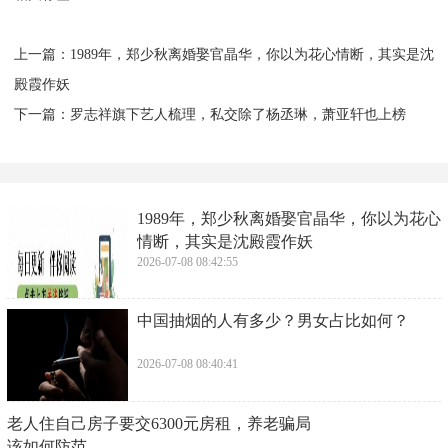
#你会为了赚钱转行做体力活吗?#
#买房路上，你愿意放下面子吗？#
欢迎在评论区聊聊你的看法！
（本文素材综合自钱江晚报、潮新闻等媒体报道）
相关标签：
上一篇：
​1989年，郑少秋离婚娶官晶华，你以为花心情断，其实是沈
殿霞作妖
下一篇：
​罗志祥旗下艺人梳理，私交除了杨丞琳，萧亚轩也上榜