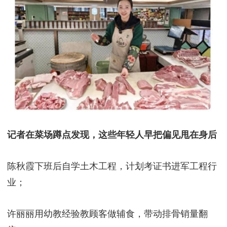
当然，质疑声从未停过。有人嘲讽：“读大学就为了
卖猪肉？”也有亲戚劝她们：“女孩子干这行，怎么找
对象？”但更多网友力挺：
“靠双手挣钱，比啃老强百
倍！”