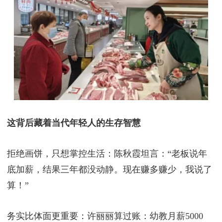
杭州古荡农贸市场里，像陈秋霞这样的年轻人越来越
多：95后咖啡师用拉花征服大爷大妈，00后“豆腐西
施”把摊位设计成ins风，甚至有人用黄金分割法陈列
肉块，扫码就能看猪肉“身份证”……市场负责人
说：
“年轻人有想法，我们免三个月租金支持他们！”