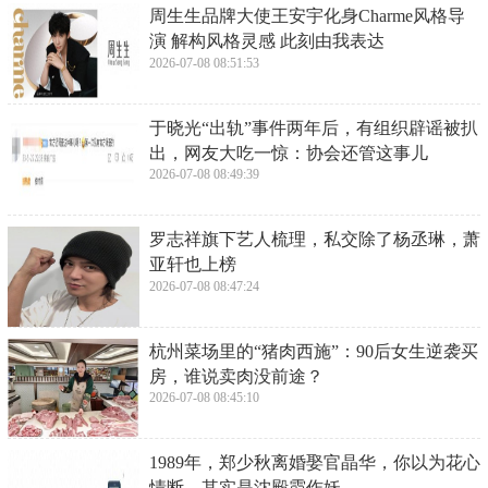
​周生生品牌大使王安宇化身Charme风格导
演 解构风格灵感 此刻由我表达
2026-07-08 08:51:53
​于晓光“出轨”事件两年后，有组织辟谣被扒
出，网友大吃一惊：协会还管这事儿
2026-07-08 08:49:39
​罗志祥旗下艺人梳理，私交除了杨丞琳，萧
亚轩也上榜
2026-07-08 08:47:24
​杭州菜场里的“猪肉西施”：90后女生逆袭买
房，谁说卖肉没前途？
2026-07-08 08:45:10
​1989年，郑少秋离婚娶官晶华，你以为花心
情断，其实是沈殿霞作妖