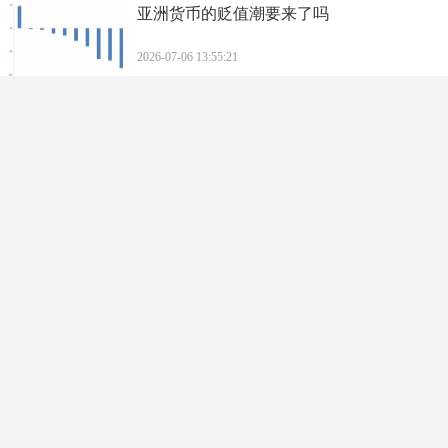
​亚洲货币的贬值潮要来了吗
2026-07-06 13:55:21
​男子坐公交狂投2700元，公交车司机看出不
对劲，偷偷按了紧急按钮
2026-07-06 13:53:06
​贾玲《热辣滚烫》与日本《百元之恋》：翻
拍背后的异同比较
2026-07-06 13:50:52
​高圆圆赵又廷好友婚礼现场甜蜜互动，十年
婚姻依旧闪耀如初恋！
2026-07-06 13:48:38
​2025母亲节文案简短发朋友圈，母亲节朋友
圈感人的文案精选！