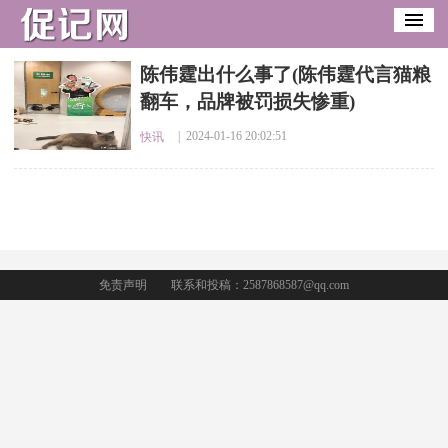
​陈伟霆出什么事了(陈伟霆代言猫粮
翻车，品牌被罚损失惨重)
| 2024-01-16 20:02:51
快讯
免责声明
联系和投稿：2587868587@qq.com