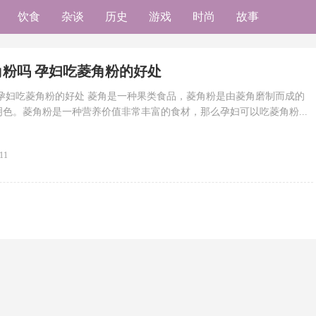
饮食
杂谈
历史
游戏
时尚
故事
角粉吗 孕妇吃菱角粉的好处
孕妇吃菱角粉的好处 菱角是一种果类食品，菱角粉是由菱角磨制而成的
色。菱角粉是一种营养价值非常丰富的食材，那么孕妇可以吃菱角粉...
:11