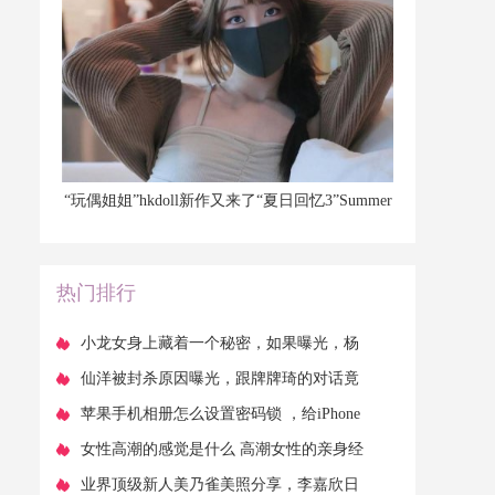
​“玩偶姐姐”hkdoll新作又来了“夏日回忆3”Summer
Memories 3
热门排行
​小龙女身上藏着一个秘密，如果曝光，杨
过不会爱她，不是尹志平！
​仙洋被封杀原因曝光，跟牌牌琦的对话竟
成为导火索？太狂妄
​苹果手机相册怎么设置密码锁 ，给iPhone
相册上锁的3种方法
​女性高潮的感觉是什么 高潮女性的亲身经
历是什么
​业界顶级新人美乃雀美照分享，李嘉欣日