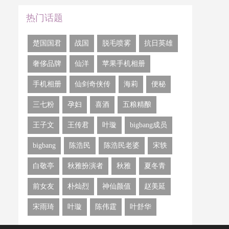
热门话题
楚国国君
​战国
​脱毛喷雾
抗日英雄
奢侈品牌
​仙洋
​苹果手机相册
手机相册
​仙剑奇侠传
​海莉
​便秘
三七粉
​孕妇
喜酒
​五粮精酿
​王子文
​王传君
叶璇
​bigbang成员
​bigbang
​陈浩民
​陈浩民老婆
宋轶
​白敬亭
​秋雅扮演者
​秋雅
​夏冬青
前女友
​朴灿烈
神仙颜值
​赵美延
​宋雨琦
​叶璇
​陈伟霆
​叶舒华