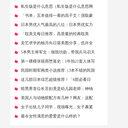
本分欣！
​私生饭是什么意思（私生饭是什么意思网
络用语）
​「书单」五本值得一看的高干文！强取豪
夺，宠虐均有，书荒戳进来
​日本男优人气最高的八位：日本男优实力
排名
​「耽美文每日推荐」高质量的经典耽美
文，每本都不错，不要错过哦
​卖艺求学的柚月向日葵美图分享，也许全
世界我都可以忘记！
​5本男主将军文：领我功勋，带我兵马召天
下，威震九州
​第一裸模张筱雨堕落史：1年拍21套人体写
真，远比你想象的大胆
​民国时期军阀类小说推荐（3本不错的民国
军阀文爽点十足）
​这几部日本综艺超级推荐！「6部必看日
综」指路
​暗黑界首位长舌妇竟是幼儿园老师：神纳
花的神秘转型
​美国人与动物胶配方有几种？网友：这配
方简直神奇！粘性无所不能
​女子出轨儿子同学，现场曝光，女子裹紧
被子，儿子和同学衣不蔽体
​最令女性满意的爱爱是什么样的？