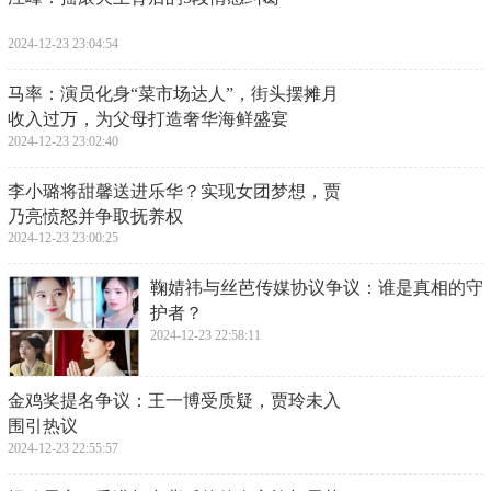
2024-12-23 23:04:54
​马率：演员化身“菜市场达人”，街头摆摊月
收入过万，为父母打造奢华海鲜盛宴
2024-12-23 23:02:40
​李小璐将甜馨送进乐华？实现女团梦想，贾
乃亮愤怒并争取抚养权
2024-12-23 23:00:25
​鞠婧祎与丝芭传媒协议争议：谁是真相的守
护者？
2024-12-23 22:58:11
​金鸡奖提名争议：王一博受质疑，贾玲未入
围引热议
2024-12-23 22:55:57