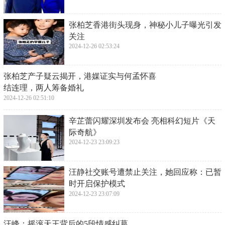
​张柏芝香港街头现身，神秘小儿子曝光引发
关注
2024-12-26 02:53:24
​张柏芝产子疑云揭开，港媒证实与何孟怀喜
结连理，两人筹备婚礼
2024-12-26 02:51:10
​辛芷蕾闪耀深圳发布会 亮相科幻短片《天
际奇航》
2024-12-23 23:09:23
​汪静社交账号遭禁止关注，她回应称：已暂
时开启保护模式
2024-12-23 23:07:09
​汪峰：摇滚天王背后的5段情感纠葛