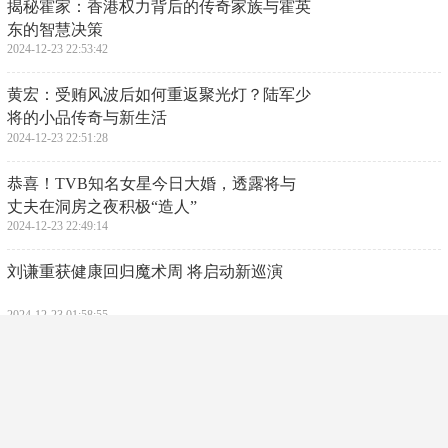
​揭秘霍家：香港权力背后的传奇家族与霍英
东的智慧决策
2024-12-23 22:53:42
​黄宏：受贿风波后如何重返聚光灯？陆军少
将的小品传奇与新生活
2024-12-23 22:51:28
​恭喜！TVB知名女星今日大婚，透露将与
丈夫在洞房之夜积极“造人”
2024-12-23 22:49:14
​刘谦重获健康回归魔术周 将启动新巡演
2024-12-23 01:58:55
​揭秘聊天缩写WFC的真正含义与网络文化
2024-12-23 01:56:41