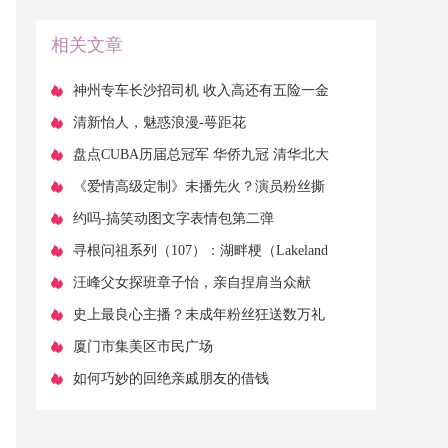
政府不服？
相关文章
​神州专车长沙招司机 收入高还有五险一金
​清新怡人，魅惑浪漫-萼距花
​盘点CUBA历届总冠军 华侨九冠 清华北大
各四次！广工历史首冠！
​《爱情高级定制》未播先火？演员粉丝撕
番惹争议，原著作者发飚了
​约吗-搞笑动图文字表情包第二弹
​寻根问祖系列（107）：湖畔梗（Lakeland
Terrier）
​汪峰父女探班章子怡，亲自捏肩当众献
吻，醒宝捧五亿珠宝淡定自若
​史上最良心主播？未成年粉丝狂送数万礼
物，浪子彦一举动圈粉无数
​厦门市集美区市民广场
​如何巧妙的回绝亲戚朋友的借钱