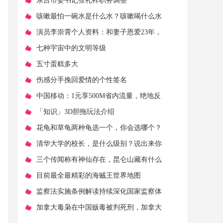
​东台市委书记张礼祥职务调整
​咳嗽最怕一碗水是什么水？咳嗽喝什么水
好的快？
​演员李崇霄个人资料：和妻子恩爱23年，
51岁去世，混血女儿貌美如花
​七种宇宙中的文明等级
​五寸蛋糕多大
​伤感分手挽回爱情的个性签名
​中国移动：1元享500M省内流量，绝地反
击联通、电信！
​「知识」3D胆拖玩法介绍
​花龟和草龟两种龟选一个，你会选哪个？
​清华大学的校长，是什么级别？说出来你
可能不敢信！
​三个传闻称有神仙存在，昆仑山藏有什么
秘密？
​目前最全最精彩的海贼王世界地图
​监察法实施条例解读持续深化国家监察体
制改革 规范和正确行使国家监察权
​加拿大毒枭在中国贩毒被判死刑，加拿大