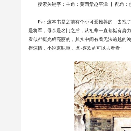
搜索关键字：主角：黄西棠赵平津 ┃ 配角：
Ps
：这本书是之前有个小可爱推荐的，去找
是将军，母亲是名门之后，从祖辈一直都挺有势
看似都挺光鲜亮丽的，其实中间有着无法逾越的
得深情，小说京味重，虐~喜欢的可以去看看