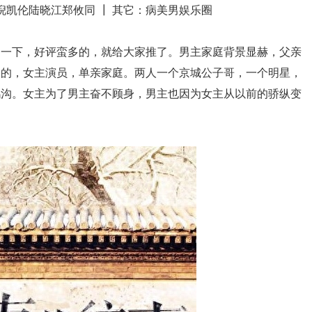
倪凯伦陆晓江郑攸同 ┃ 其它：病美男娱乐圈
了一下，好评蛮多的，就给大家推了。男主家庭背景显赫，父亲
力的，女主演员，单亲家庭。两人一个京城公子哥，一个明星，
鸿沟。女主为了男主奋不顾身，男主也因为女主从以前的骄纵变