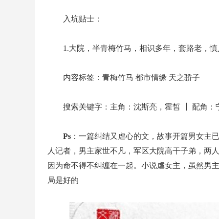
入坑贴士：
1.大院，半青梅竹马，相识多年，套路老，慎
内容标签：青梅竹马 都市情缘 天之骄子
搜索关键字：主角：沈斯亮，霍皙 ┃ 配角
Ps
：一篇纠结又虐心的文，故事开篇男女主
人记者，男主家世不凡，军区大院高干子弟，两
因为命不得不纠缠在一起。小说虐女主，虽然男
局是好的